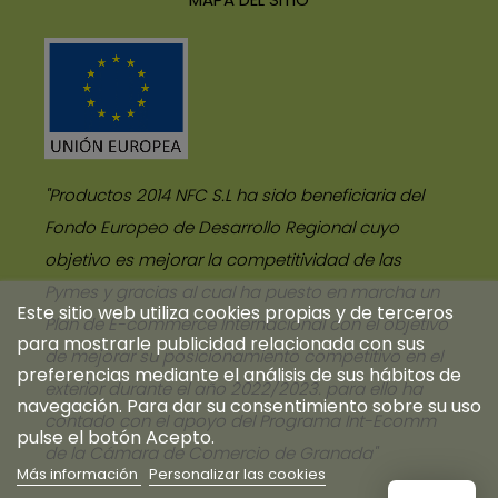
"Productos 2014 NFC S.L ha sido beneficiaria del
Fondo Europeo de Desarrollo Regional cuyo
objetivo es mejorar la competitividad de las
Pymes y gracias al cual ha puesto en marcha un
Este sitio web utiliza cookies propias y de terceros
Plan de E-commerce Internacional con el objetivo
para mostrarle publicidad relacionada con sus
de mejorar su posicionamiento competitivo en el
preferencias mediante el análisis de sus hábitos de
exterior durante el año 2022/2023. para ello ha
navegación. Para dar su consentimiento sobre su uso
contado con el apoyo del Programa Int-Ecomm
pulse el botón Acepto.
de la Cámara de Comercio de Granada"
Más información
Personalizar las cookies