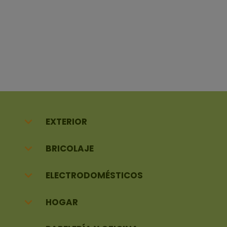

EXTERIOR

BRICOLAJE

ELECTRODOMÉSTICOS

HOGAR