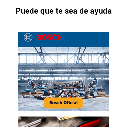

PAPELERÍA Y OFICINA

ELECTRÓNICA

TOP MARCAS

OUTLET
MI CUENTA
ACCESO
CONTACTO
ENVÍOS Y DEVOLUCIONES
¡SÍGUENOS!