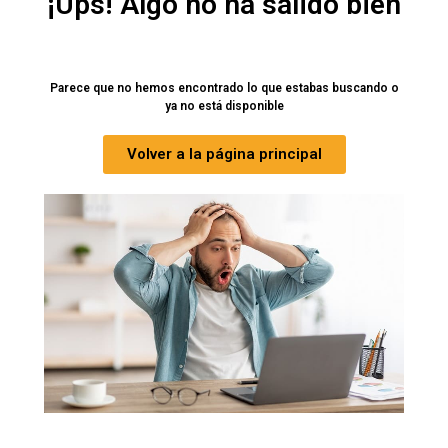

EXTERIOR

BRICOLAJE

ELECTRODOMÉSTICOS

HOGAR