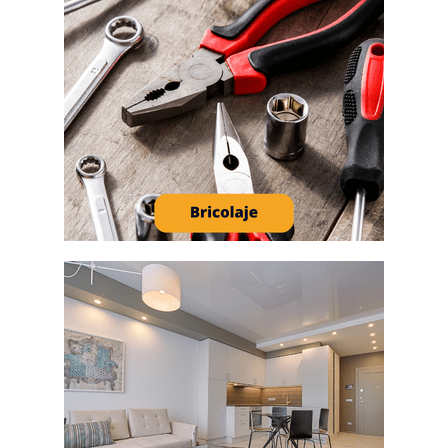
FACEBOOK
TWITTER
YOUTUBE
INSTAGRAM
LINKEDIN
comunicacion@keroppa.com
SOBRE KEROPPA
AVISO LEGAL
CONDICIONES GENERALES
SOBRE NOSOTROS
POLÍTICA DE COOKIES
PROTECCIÓN DE DATOS
MAPA DEL SITIO